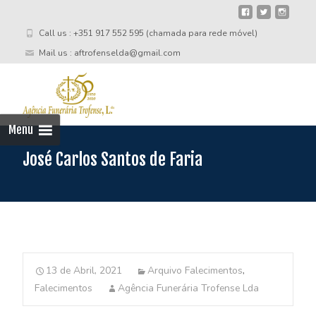
Call us : +351 917 552 595 (chamada para rede móvel)
Mail us : aftrofenselda@gmail.com
Skip
to
cont
Menu
José Carlos Santos de Faria
13 de Abril, 2021
Arquivo Falecimentos
,
Falecimentos
Agência Funerária Trofense Lda