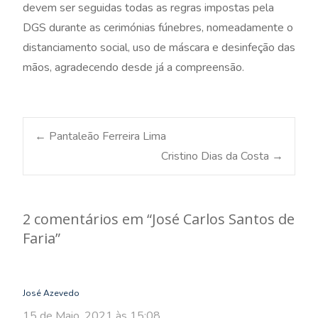
devem ser seguidas todas as regras impostas pela
DGS durante as cerimónias fúnebres, nomeadamente o
distanciamento social, uso de máscara e desinfeção das
mãos, agradecendo desde já a compreensão.
Post
←
Pantaleão Ferreira Lima
Cristino Dias da Costa
→
navigation
2 comentários em “
José Carlos Santos de
Faria
”
José Azevedo
15 de Maio, 2021 às 15:08