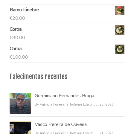
Ramo fúnebre
€
20.00
Coroa
€
80.00
Coroa
€
100.00
Falecimentos recentes
Germiniano Fernandes Braga
By Agência Funerária Trofense Lda on Jul 23, 2026
Vasco Pereira de Oliveira
By Agência Funerária Trofense Lda on Jul 21, 2026