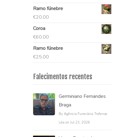
Ramo fúnebre
€
20.00
Coroa
€
60.00
Ramo fúnebre
€
25.00
Falecimentos recentes
Germiniano Fernandes
Braga
By Agência Funerária Trofense
Lda on Jul 23, 2026