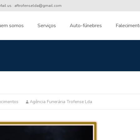
ail us : aftrofenselda@gmail.com
uem somos
Serviços
Auto-fúnebres
Faleciment
nt
ecimentos
Agência Funerária Trofense Lda