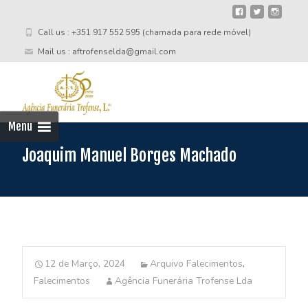
Call us : +351 917 552 595 (chamada para rede móvel)
Mail us : aftrofenselda@gmail.com
Skip
to
cont
Menu
Joaquim Manuel Borges Machado
12 de Março, 2024
Arquivo Falecimentos
,
Falecimentos
Agência Funerária Trofense Lda