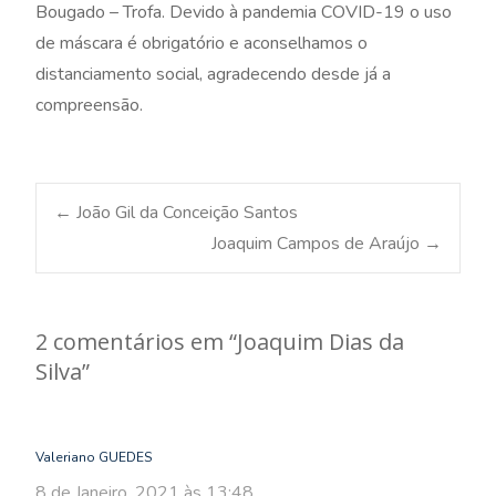
Bougado – Trofa. Devido à pandemia COVID-19 o uso
de máscara é obrigatório e aconselhamos o
distanciamento social, agradecendo desde já a
compreensão.
Post
←
João Gil da Conceição Santos
Joaquim Campos de Araújo
→
navigation
2 comentários em “
Joaquim Dias da
Silva
”
Valeriano GUEDES
8 de Janeiro, 2021 às 13:48