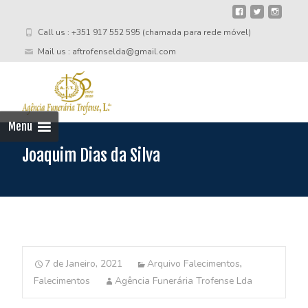
Call us : +351 917 552 595 (chamada para rede móvel)
Mail us : aftrofenselda@gmail.com
Skip
to
cont
Menu
Joaquim Dias da Silva
7 de Janeiro, 2021
Arquivo Falecimentos
,
Falecimentos
Agência Funerária Trofense Lda