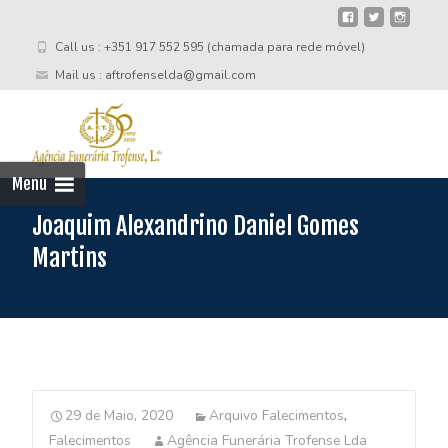
Call us : +351 917 552 595 (chamada para rede móvel)
Mail us : aftrofenselda@gmail.com
Skip
to
cont
Menu
Joaquim Alexandrino Daniel Gomes
Martins
29 de Maio, 2020
Arquivo Falecimentos
,
Falecimentos
Agência Funerária Trofense Lda