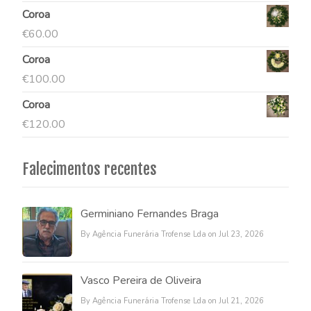
Coroa
€
60.00
Coroa
€
100.00
Coroa
€
120.00
Falecimentos recentes
Germiniano Fernandes Braga
By Agência Funerária Trofense Lda on Jul 23, 2026
Vasco Pereira de Oliveira
By Agência Funerária Trofense Lda on Jul 21, 2026