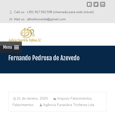
Call us : +351 917 552 595 (chamada para rede móvel)
Mail us : aftrofenselda@gmail.com
Skip
to
cont
Menu
Fernando Pedrosa de Azevedo
21 de Janeiro, 2025
Arquivo Falecimentos
,
Falecimentos
Agência Funerária Trofense Lda