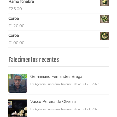
Ramo fúnebre
€
25.00
Coroa
€
120.00
Coroa
€
100.00
Falecimentos recentes
Germiniano Fernandes Braga
By Agência Funerária Trofense Lda on Jul 23, 2026
Vasco Pereira de Oliveira
By Agência Funerária Trofense Lda on Jul 21, 2026