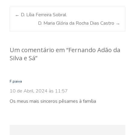
Post
←
D. Lília Ferreira Sobral
D. Maria Glória da Rocha Dias Castro
→
navigation
Um comentário em “
Fernando Adão da
Silva e Sá
”
F.paiva
10 de Abril, 2024 às 11:57
Os meus mais sinceros pêsames à família