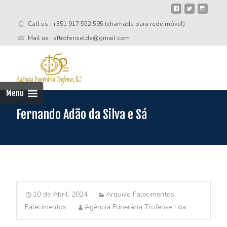
Call us : +351 917 552 595 (chamada para rede móvel)
Mail us : aftrofenselda@gmail.com
Skip
to
cont
Menu
Fernando Adão da Silva e Sá
10 de Abril, 2024
Arquivo Falecimentos
,
Falecimentos
Agência Funerária Trofense Lda