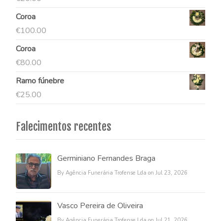
Coroa
€
100.00
Coroa
€
80.00
Ramo fúnebre
€
25.00
Falecimentos recentes
Germiniano Fernandes Braga
By Agência Funerária Trofense Lda on Jul 23, 2026
Vasco Pereira de Oliveira
By Agência Funerária Trofense Lda on Jul 21, 2026