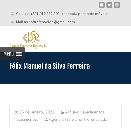
Call us : +351 917 552 595 (chamada para rede móvel)
Mail us : aftrofenselda@gmail.com
Skip
to
cont
Menu
Félix Manuel da Silva Ferreira
25 de Janeiro, 2022
Arquivo Falecimentos
,
Falecimentos
Agência Funerária Trofense Lda