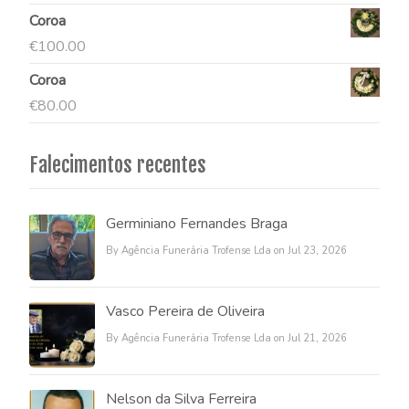
Coroa
€
100.00
Coroa
€
80.00
Falecimentos recentes
Germiniano Fernandes Braga
By Agência Funerária Trofense Lda on Jul 23, 2026
Vasco Pereira de Oliveira
By Agência Funerária Trofense Lda on Jul 21, 2026
Nelson da Silva Ferreira