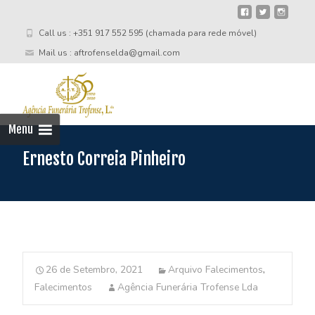
Call us : +351 917 552 595 (chamada para rede móvel)
Mail us : aftrofenselda@gmail.com
Skip
to
cont
Menu
Ernesto Correia Pinheiro
26 de Setembro, 2021
Arquivo Falecimentos
,
Falecimentos
Agência Funerária Trofense Lda