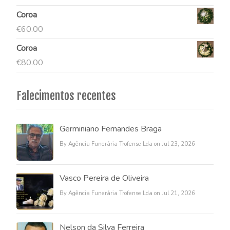
Coroa
€
60.00
Coroa
€
80.00
Falecimentos recentes
Germiniano Fernandes Braga
By Agência Funerária Trofense Lda on Jul 23, 2026
Vasco Pereira de Oliveira
By Agência Funerária Trofense Lda on Jul 21, 2026
Nelson da Silva Ferreira