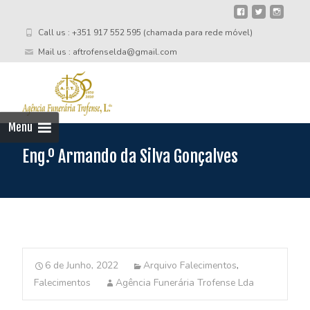
Call us : +351 917 552 595 (chamada para rede móvel)
Mail us : aftrofenselda@gmail.com
Skip
to
cont
Menu
Eng.º Armando da Silva Gonçalves
6 de Junho, 2022
Arquivo Falecimentos
,
Falecimentos
Agência Funerária Trofense Lda