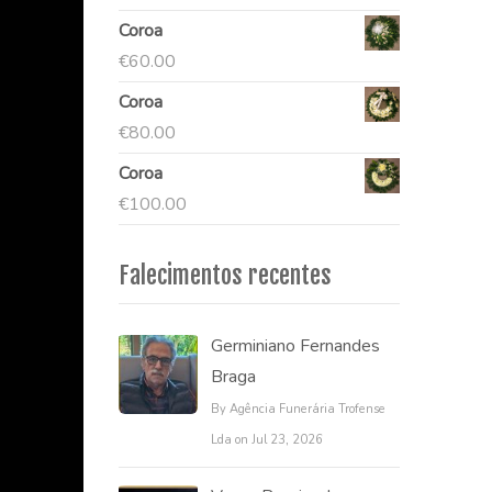
Coroa
€
60.00
Coroa
€
80.00
Coroa
€
100.00
Falecimentos recentes
Germiniano Fernandes
Braga
By Agência Funerária Trofense
Lda on Jul 23, 2026