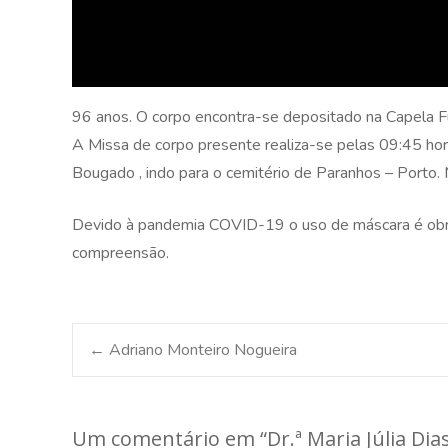
96 anos. O corpo encontra-se depositado na Capela Fu
A Missa de corpo presente realiza-se pelas 09:45 hor
Bougado , indo para o cemitério de Paranhos – Porto. 
Devido à pandemia COVID-19 o uso de máscara é obrig
compreensão.
Post
←
Adriano Monteiro Nogueira
navigation
Um comentário em “
Dr.ª Maria Júlia Di