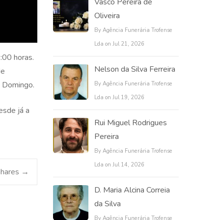
Vasco Pereira de
Oliveira
By Agência Funerária Trofense
Lda on Jul 21, 2026
:00 horas.
Nelson da Silva Ferreira
de
de Domingo.
By Agência Funerária Trofense
Lda on Jul 19, 2026
esde já a
Rui Miguel Rodrigues
Pereira
By Agência Funerária Trofense
Lda on Jul 14, 2026
nhares
→
D. Maria Alcina Correia
da Silva
By Agência Funerária Trofense