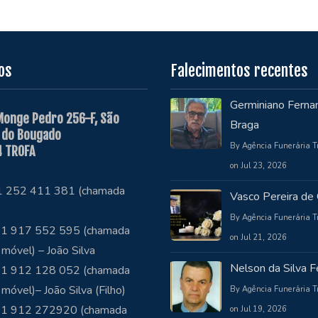
os
Falecimentos recentes
Germiniano Ferna
Monge Pedro 256-F, São
Braga
 do Bougado
By Agência Funerária T
 TROFA
on Jul 23, 2026
51 252 411 381 (chamada
Vasco Pereira de 
By Agência Funerária T
1 917 552 595 (chamada
on Jul 21, 2026
 móvel) – João Silva
Nelson da Silva Fe
1 912 128 052 (chamada
 móvel)– João Silva (Filho)
By Agência Funerária T
51 912 272920 (chamada
on Jul 19, 2026