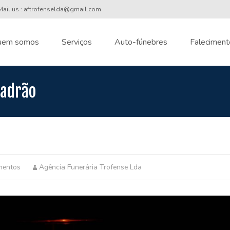
ail us : aftrofenselda@gmail.com
uem somos
Serviços
Auto-fúnebres
Faleciment
nt
Padrão
mentos
Agência Funerária Trofense Lda