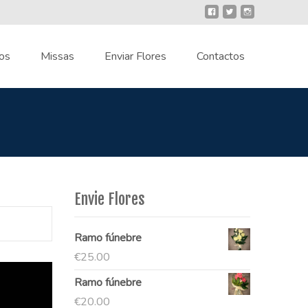
os
Missas
Enviar Flores
Contactos
Envie Flores
Ramo fúnebre
€
25.00
Ramo fúnebre
€
20.00