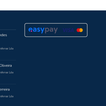
ndes
rofense Lda
Oliveira
rofense Lda
rreira
rofense Lda