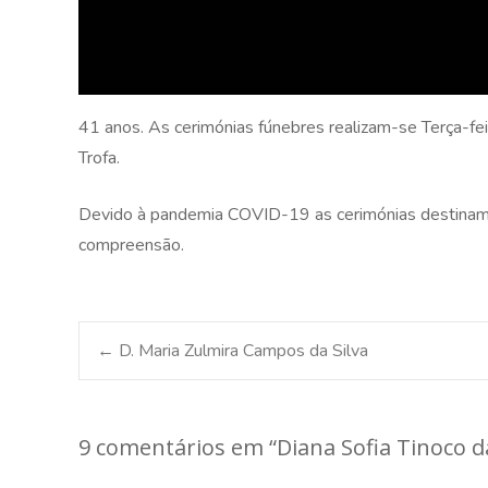
41 anos. As cerimónias fúnebres realizam-se Terça-fei
Trofa.
Devido à pandemia COVID-19 as cerimónias destinam-s
compreensão.
Post
←
D. Maria Zulmira Campos da Silva
navigation
9 comentários em “
Diana Sofia Tinoco 