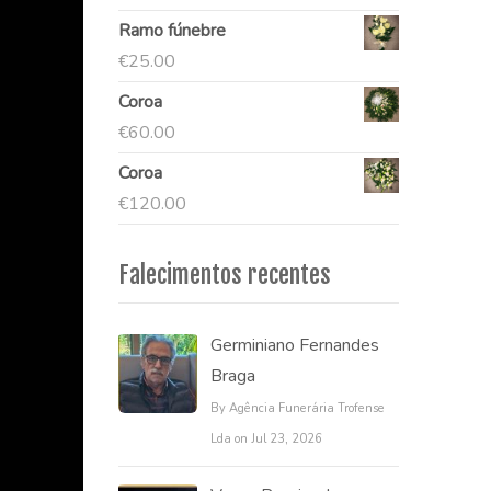
Ramo fúnebre
€
25.00
Coroa
€
60.00
Coroa
€
120.00
Falecimentos recentes
Germiniano Fernandes
Braga
By Agência Funerária Trofense
Lda on Jul 23, 2026