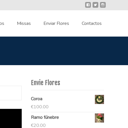
os
Missas
Enviar Flores
Contactos
Envie Flores
Coroa
€
100.00
Ramo fúnebre
€
20.00