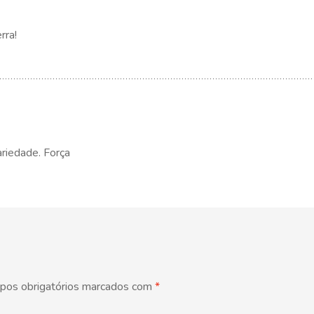
rra!
ariedade. Força
pos obrigatórios marcados com
*