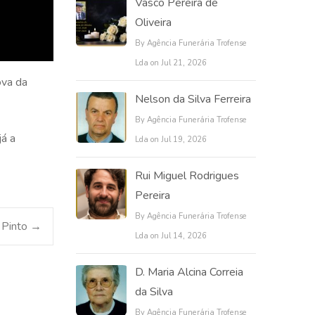
Vasco Pereira de
Oliveira
By Agência Funerária Trofense
Lda on Jul 21, 2026
ova da
Nelson da Silva Ferreira
By Agência Funerária Trofense
á a
Lda on Jul 19, 2026
Rui Miguel Rodrigues
Pereira
By Agência Funerária Trofense
a Pinto
→
Lda on Jul 14, 2026
D. Maria Alcina Correia
da Silva
By Agência Funerária Trofense