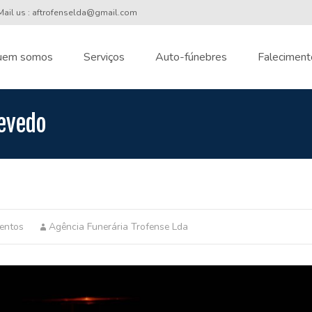
ail us : aftrofenselda@gmail.com
uem somos
Serviços
Auto-fúnebres
Faleciment
nt
zevedo
entos
Agência Funerária Trofense Lda