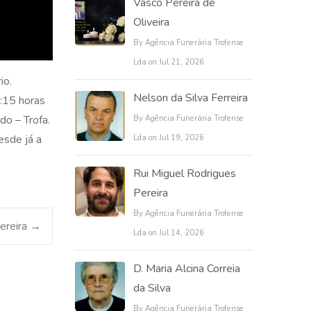
Vasco Pereira de
Oliveira
By Agência Funerária Trofense
Lda on Jul 21, 2026
io.
Nelson da Silva Ferreira
:15 horas
do – Trofa.
By Agência Funerária Trofense
esde já a
Lda on Jul 19, 2026
Rui Miguel Rodrigues
Pereira
By Agência Funerária Trofense
Pereira
→
Lda on Jul 14, 2026
D. Maria Alcina Correia
da Silva
By Agência Funerária Trofense