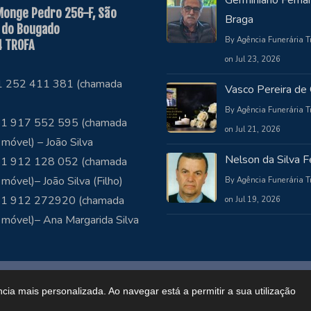
Germiniano Ferna
Monge Pedro 256-F, São
Braga
 do Bougado
By Agência Funerária T
 TROFA
on Jul 23, 2026
51 252 411 381 (chamada
Vasco Pereira de 
By Agência Funerária T
1 917 552 595 (chamada
on Jul 21, 2026
 móvel) – João Silva
Nelson da Silva Fe
1 912 128 052 (chamada
 móvel)– João Silva (Filho)
By Agência Funerária T
51 912 272920 (chamada
on Jul 19, 2026
 móvel)– Ana Margarida Silva
ncia mais personalizada. Ao navegar está a permitir a sua utilização