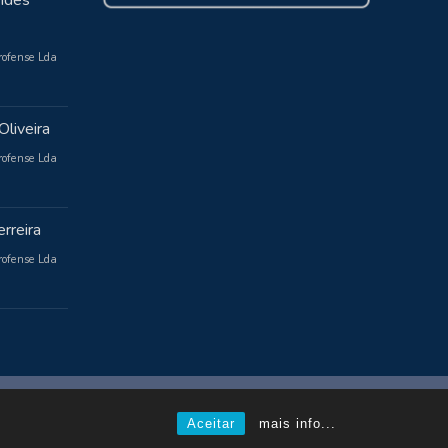
ndes
rofense Lda
Oliveira
rofense Lda
rreira
rofense Lda
Powered by WordPress
, Theme
i-max
by TemplatesNext.
Aceitar
mais info...