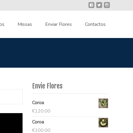
os
Missas
Enviar Flores
Contactos
Envie Flores
Coroa
€
120.00
Coroa
€
100.00