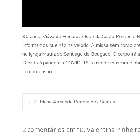
90 anos. Viúva de Honorato José da Costa Pontes e R
Informamos que não há velório. A missa sem corpo pr
na Igreja Matriz de Santiago de Bougado. O corpo irá a
Devido à pandemia COVID-19 o uso de máscara é obrig
compreensão.
Post
←
D. Maria Armanda Pereira dos Santos
navigation
2 comentários em “
D. Valentina Pinhei