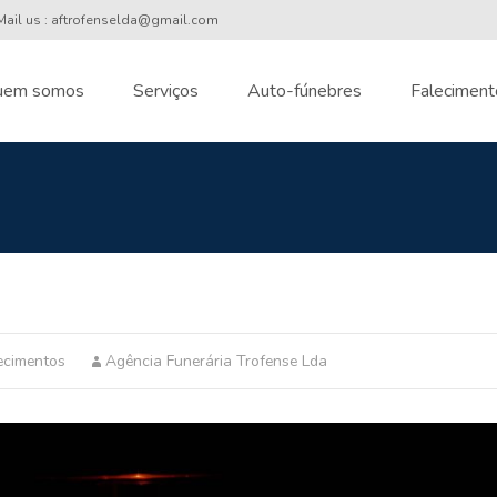
ail us : aftrofenselda@gmail.com
uem somos
Serviços
Auto-fúnebres
Faleciment
nt
ecimentos
Agência Funerária Trofense Lda