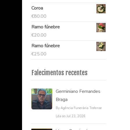
Coroa
€
80.00
Ramo fúnebre
€
20.00
Ramo fúnebre
€
25.00
Falecimentos recentes
Germiniano Fernandes
Braga
By Agência Funerária Trofense
Lda on Jul 23, 2026