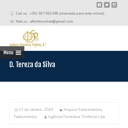
Call us : +351 917 552 595 (chamada para rede móvel)
Mail us : aftrofenselda@gmail.com
Skip
to
cont
Menu
D. Tereza da Silva
17 de Janeiro, 2023
Arquivo Falecimentos
,
Falecimentos
Agência Funerária Trofense Lda