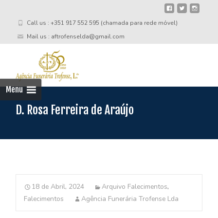
Call us : +351 917 552 595 (chamada para rede móvel)
Mail us : aftrofenselda@gmail.com
Skip
to
cont
Menu
D. Rosa Ferreira de Araújo
18 de Abril, 2024
Arquivo Falecimentos
,
Falecimentos
Agência Funerária Trofense Lda