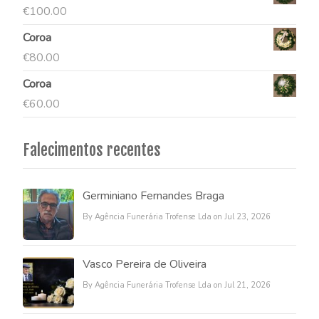
€
100.00
Coroa
€
80.00
Coroa
€
60.00
Falecimentos recentes
Germiniano Fernandes Braga
By Agência Funerária Trofense Lda on Jul 23, 2026
Vasco Pereira de Oliveira
By Agência Funerária Trofense Lda on Jul 21, 2026