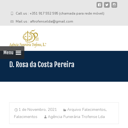
Call us : +351 917 552 595 (chamada para rede móvel)
Mail us : aftrofenselda@gmail.com
Skip
to
cont
Menu
D. Rosa da Costa Pereira
1 de Novembro, 2021
Arquivo Falecimentos
,
Falecimentos
Agência Funerária Trofense Lda