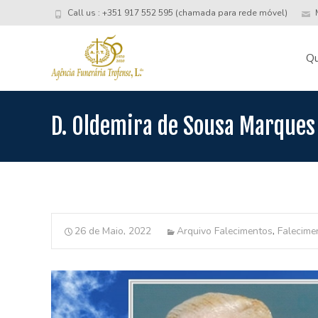
Call us : +351 917 552 595 (chamada para rede móvel)
M
Skip
to
Q
conte
D. Oldemira de Sousa Marques
26 de Maio, 2022
Arquivo Falecimentos
,
Falecime