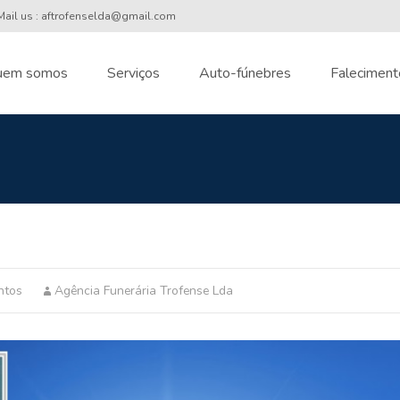
ail us : aftrofenselda@gmail.com
uem somos
Serviços
Auto-fúnebres
Faleciment
nt
ntos
Agência Funerária Trofense Lda