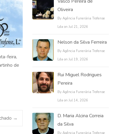
Vasco Pereira de
Oliveira
By Agência Funerária Trofense
Lda on Jul 21, 2026
Nelson da Silva Ferreira
By Agência Funerária Trofense
ta-feira,
Lda on Jul 19, 2026
artinho de
Rui Miguel Rodrigues
Pereira
By Agência Funerária Trofense
Lda on Jul 14, 2026
D. Maria Alcina Correia
achado
→
da Silva
By Agência Funerária Trofense