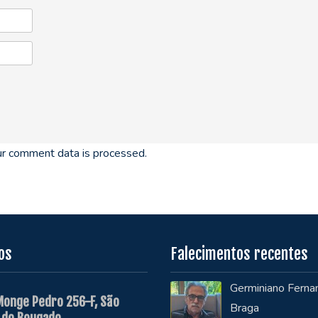
r comment data is processed.
os
Falecimentos recentes
Germiniano Ferna
Monge Pedro 256-F, São
Braga