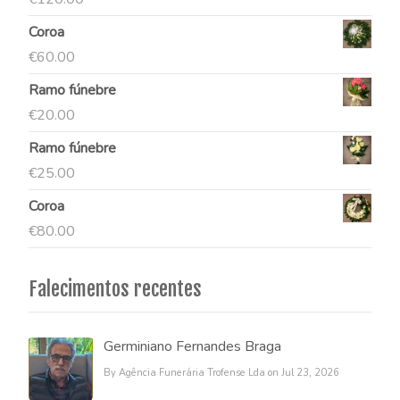
Coroa
€
60.00
Ramo fúnebre
€
20.00
Ramo fúnebre
€
25.00
Coroa
€
80.00
Falecimentos recentes
Germiniano Fernandes Braga
By Agência Funerária Trofense Lda on Jul 23, 2026