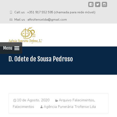
Call us : +351 917 552 595 (chamada para rede móvel)
Mail us : aftrofenselda@gmail.com
Skip
to
cont
Menu
D. Odete de Sousa Pedroso
10 de Agosto, 2020
Arquivo Falecimentos
,
Falecimentos
Agência Funerária Trofense Lda