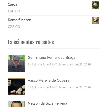
Coroa
€
60.00
Ramo fúnebre
€
25.00
Falecimentos recentes
Germiniano Fernandes Braga
By Agência Funerária Trofense Lda on Jul 23, 2026
Vasco Pereira de Oliveira
By Agência Funerária Trofense Lda on Jul 21, 2026
Nelson da Silva Ferreira