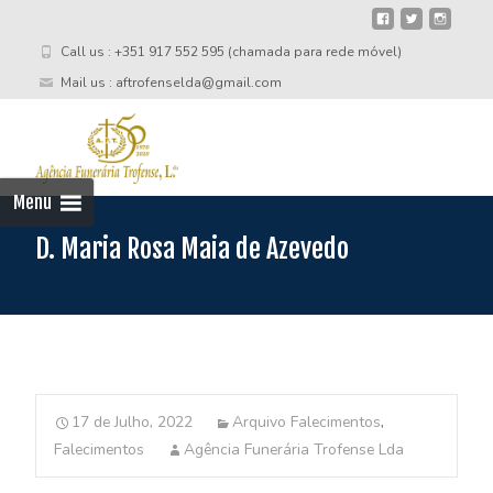
Call us : +351 917 552 595 (chamada para rede móvel)
Mail us : aftrofenselda@gmail.com
Skip
to
cont
Menu
D. Maria Rosa Maia de Azevedo
17 de Julho, 2022
Arquivo Falecimentos
,
Falecimentos
Agência Funerária Trofense Lda