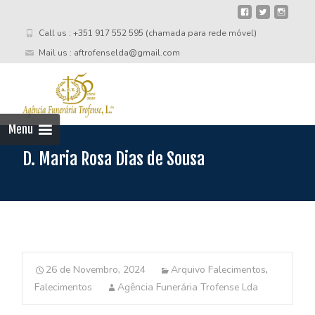
Call us : +351 917 552 595 (chamada para rede móvel)
Mail us : aftrofenselda@gmail.com
Skip
to
cont
Menu
D. Maria Rosa Dias de Sousa
26 de Novembro, 2024
Arquivo Falecimentos
,
Falecimentos
Agência Funerária Trofense Lda