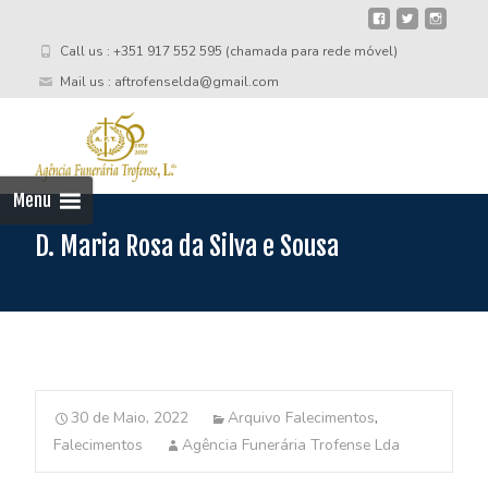
Call us : +351 917 552 595 (chamada para rede móvel)
Mail us : aftrofenselda@gmail.com
Skip
to
cont
Menu
D. Maria Rosa da Silva e Sousa
30 de Maio, 2022
Arquivo Falecimentos
,
Falecimentos
Agência Funerária Trofense Lda