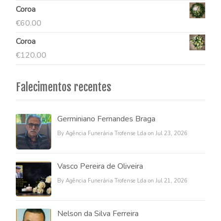
Coroa
€
60.00
Coroa
€
120.00
Falecimentos recentes
Germiniano Fernandes Braga
By Agência Funerária Trofense Lda on Jul 23, 2026
Vasco Pereira de Oliveira
By Agência Funerária Trofense Lda on Jul 21, 2026
Nelson da Silva Ferreira