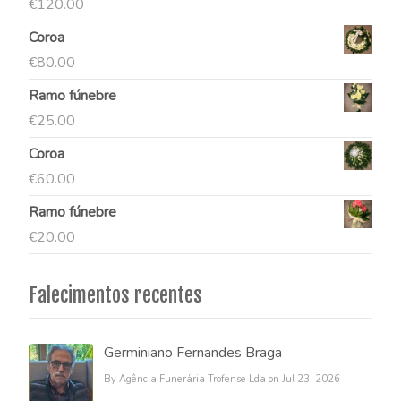
€
120.00
Coroa
€
80.00
Ramo fúnebre
€
25.00
Coroa
€
60.00
Ramo fúnebre
€
20.00
Falecimentos recentes
Germiniano Fernandes Braga
By Agência Funerária Trofense Lda on Jul 23, 2026