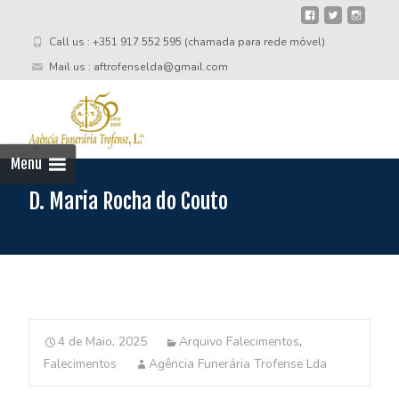
Call us : +351 917 552 595 (chamada para rede móvel)
Mail us : aftrofenselda@gmail.com
Skip
to
cont
Menu
D. Maria Rocha do Couto
4 de Maio, 2025
Arquivo Falecimentos
,
Falecimentos
Agência Funerária Trofense Lda