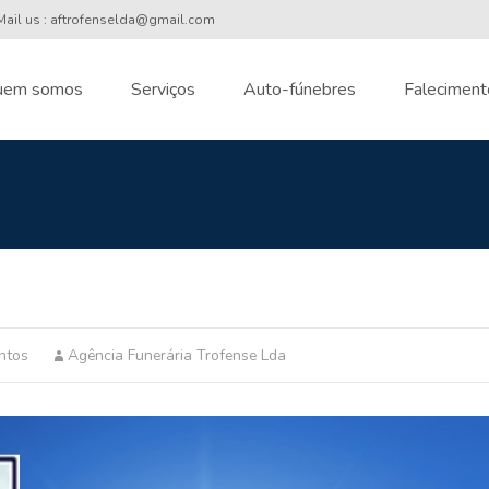
ail us : aftrofenselda@gmail.com
uem somos
Serviços
Auto-fúnebres
Faleciment
nt
ntos
Agência Funerária Trofense Lda