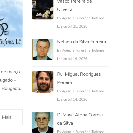
Vasco Pereira de
Oliveira
By Agência Funerária Trofense
Lda on Jul 21, 2026
Nelson da Silva Ferreira
By Agência Funerária Trofense
Lda on Jul 19, 2026
0 de março
Rui Miguel Rodrigues
ougado –
Pereira
de Bougado.
By Agência Funerária Trofense
Lda on Jul 14, 2026
D. Maria Alcina Correia
s Maia
→
da Silva
By Agência Funerária Trofense