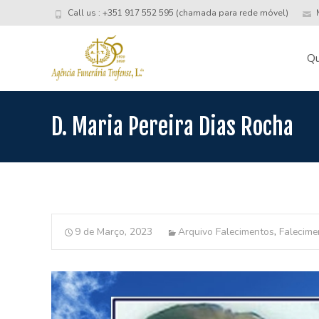
Call us : +351 917 552 595 (chamada para rede móvel)
M
Skip
to
Q
conte
D. Maria Pereira Dias Rocha
9 de Março, 2023
Arquivo Falecimentos
,
Falecime