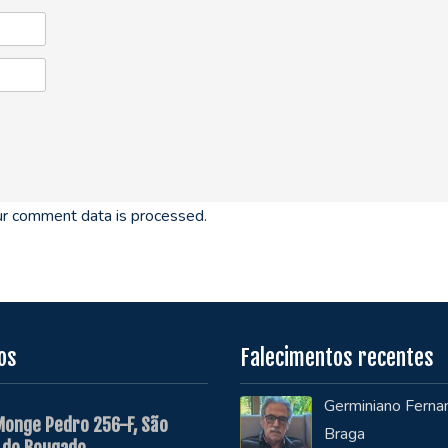
r comment data is processed.
os
Falecimentos recentes
Germiniano Ferna
Monge Pedro 256-F, São
Braga