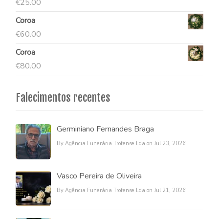
€
25.00
Coroa
€
60.00
Coroa
€
80.00
Falecimentos recentes
Germiniano Fernandes Braga
By Agência Funerária Trofense Lda on Jul 23, 2026
Vasco Pereira de Oliveira
By Agência Funerária Trofense Lda on Jul 21, 2026