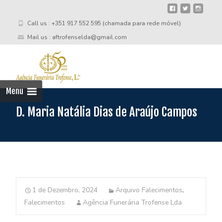
Call us : +351 917 552 595 (chamada para rede móvel)
Mail us : aftrofenselda@gmail.com
Skip
to
cont
Menu
D. Maria Natália Dias de Araújo Campos
1 de Dezembro, 2024
Arquivo Falecimentos
,
Falecimentos
Agência Funerária Trofense Lda