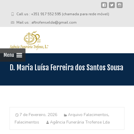
Call us : +351 917 552 595 (chamada para rede móvel)
Mail us : aftrofenselda@gmail.com
Skip
to
cont
Menu
D. Maria Luísa Ferreira dos Santos Sousa
7 de Fevereiro, 2026
Arquivo Falecimentos
,
Falecimentos
Agência Funerária Trofense Lda