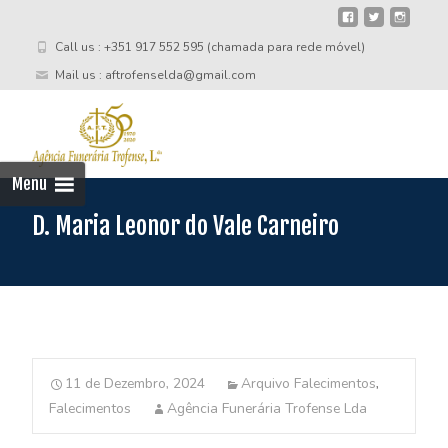
Call us : +351 917 552 595 (chamada para rede móvel)
Mail us : aftrofenselda@gmail.com
Skip
to
cont
Menu
D. Maria Leonor do Vale Carneiro
11 de Dezembro, 2024
Arquivo Falecimentos
,
Falecimentos
Agência Funerária Trofense Lda