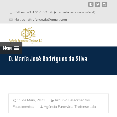
Call us : +351 917 552 595 (chamada para rede móvel)
Mail us : aftrofenselda@gmail.com
Skip
to
cont
Menu
D. Maria José Rodrigues da Silva
15 de Maio, 2021
Arquivo Falecimentos
,
Falecimentos
Agência Funerária Trofense Lda