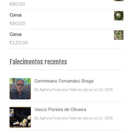
€
80.00
Coroa
€
60.00
Coroa
€
120.00
Falecimentos recentes
Germiniano Fernandes Braga
By Agência Funerária Trofense Lda on Jul 23, 2026
Vasco Pereira de Oliveira
By Agência Funerária Trofense Lda on Jul 21, 2026