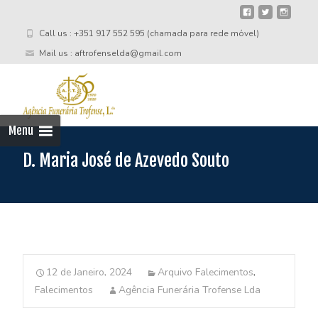
Call us : +351 917 552 595 (chamada para rede móvel)
Mail us : aftrofenselda@gmail.com
Skip
to
cont
Menu
D. Maria José de Azevedo Souto
12 de Janeiro, 2024
Arquivo Falecimentos
,
Falecimentos
Agência Funerária Trofense Lda