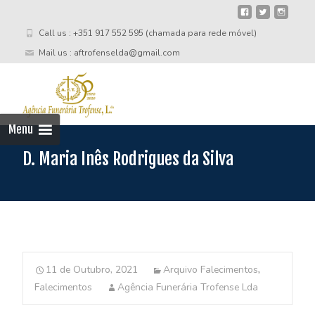
Call us : +351 917 552 595 (chamada para rede móvel)
Mail us : aftrofenselda@gmail.com
Skip
to
cont
Menu
D. Maria Inês Rodrigues da Silva
11 de Outubro, 2021
Arquivo Falecimentos
,
Falecimentos
Agência Funerária Trofense Lda