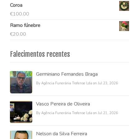
Coroa
€
100.00
Ramo fúnebre
€
20.00
Falecimentos recentes
Germiniano Fernandes Braga
By Agência Funerária Trofense Lda on Jul 23, 2026
Vasco Pereira de Oliveira
By Agência Funerária Trofense Lda on Jul 21, 2026
Nelson da Silva Ferreira