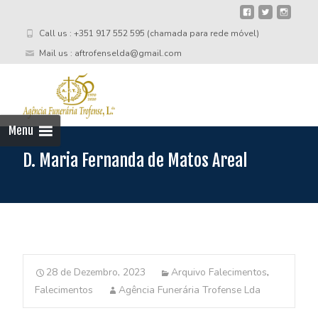
Call us : +351 917 552 595 (chamada para rede móvel)
Mail us : aftrofenselda@gmail.com
Skip
to
cont
Menu
D. Maria Fernanda de Matos Areal
28 de Dezembro, 2023
Arquivo Falecimentos
,
Falecimentos
Agência Funerária Trofense Lda