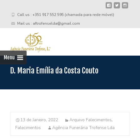
Call us : +351 917 552 595 (chamada para rede móvel)
Mail us : aftrofenselda@gmail.com
Skip
to
cont
Menu
D. Maria Emília da Costa Couto
13 de Janeiro, 2022
Arquivo Falecimentos
,
Falecimentos
Agência Funerária Trofense Lda