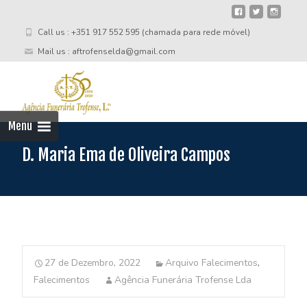
Call us : +351 917 552 595 (chamada para rede móvel)
Mail us : aftrofenselda@gmail.com
Skip
to
cont
Menu
D. Maria Ema de Oliveira Campos
27 de Dezembro, 2022
Arquivo Falecimentos
,
Falecimentos
Agência Funerária Trofense Lda