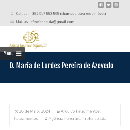
Call us : +351 917 552 595 (chamada para rede móvel)
Mail us : aftrofenselda@gmail.com
Skip
to
cont
Menu
D. Maria de Lurdes Pereira de Azevedo
26 de Maio, 2024
Arquivo Falecimentos
,
Falecimentos
Agência Funerária Trofense Lda