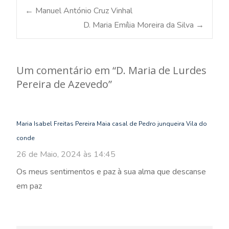
Post
←
Manuel António Cruz Vinhal
D. Maria Emília Moreira da Silva
→
navigation
Um comentário em “
D. Maria de Lurdes
Pereira de Azevedo
”
Maria Isabel Freitas Pereira Maia casal de Pedro junqueira Vila do
conde
26 de Maio, 2024 às 14:45
Os meus sentimentos e paz à sua alma que descanse
em paz