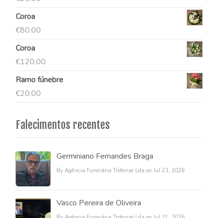
Coroa
€
80.00
Coroa
€
120.00
Ramo fúnebre
€
20.00
Falecimentos recentes
Germiniano Fernandes Braga
By Agência Funerária Trofense Lda on Jul 23, 2026
Vasco Pereira de Oliveira
By Agência Funerária Trofense Lda on Jul 21, 2026