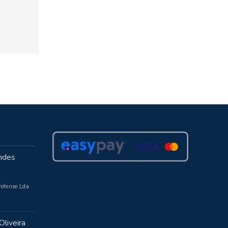
ndes
rofense Lda
Oliveira