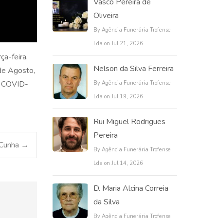
Vasco Pereira de
Oliveira
By Agência Funerária Trofense
Lda on Jul 21, 2026
ça-feira,
Nelson da Silva Ferreira
 de Agosto,
ia COVID-
By Agência Funerária Trofense
Lda on Jul 19, 2026
Rui Miguel Rodrigues
Pereira
 Cunha
→
By Agência Funerária Trofense
Lda on Jul 14, 2026
D. Maria Alcina Correia
da Silva
By Agência Funerária Trofense