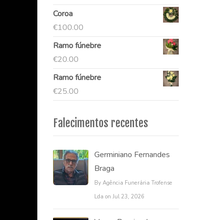
Coroa
€
100.00
Ramo fúnebre
€
20.00
Ramo fúnebre
€
25.00
Falecimentos recentes
Germiniano Fernandes
Braga
By Agência Funerária Trofense
Lda on Jul 23, 2026