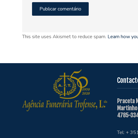
This site uses Akismet to reduce spam.
Learn how you
Contact
Praceta 
Martinho
4785-334
Tel: + 3