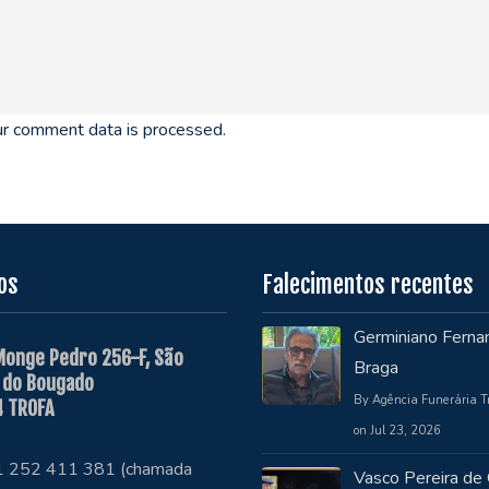
r comment data is processed.
os
Falecimentos recentes
Germiniano Ferna
Monge Pedro 256-F, São
Braga
 do Bougado
By Agência Funerária T
 TROFA
on Jul 23, 2026
51 252 411 381 (chamada
Vasco Pereira de 