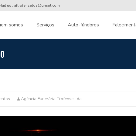
ail us : aftrofenselda@gmail.com
uem somos
Serviços
Auto-fúnebres
Faleciment
nt
ro
entos
Agência Funerária Trofense Lda