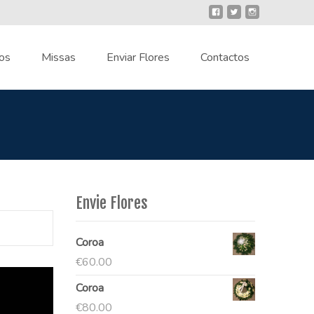
os
Missas
Enviar Flores
Contactos
Envie Flores
Coroa
€
60.00
Coroa
€
80.00