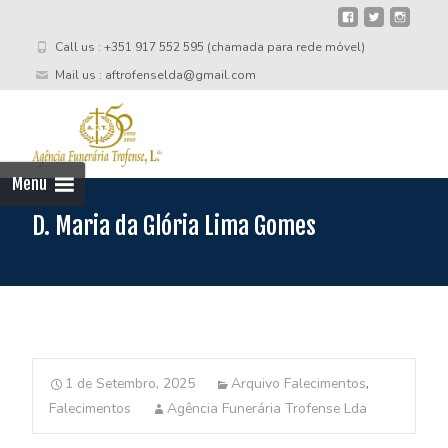
Call us : +351 917 552 595 (chamada para rede móvel)
Mail us : aftrofenselda@gmail.com
Skip
to
cont
Menu
D. Maria da Glória Lima Gomes
1 de Setembro, 2025
Arquivo Falecimentos
,
Falecimentos
Agência Funerária Trofense Lda