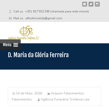
Call us : +351 917 552 595 (chamada para rede móvel)
Mail us : aftrofenselda@gmail.com
Skip
to
cont
Menu
D. Maria da Glória Ferreira
14 de Maio, 2026
Arquivo Falecimentos
,
Falecimentos
Agência Funerária Trofense Lda