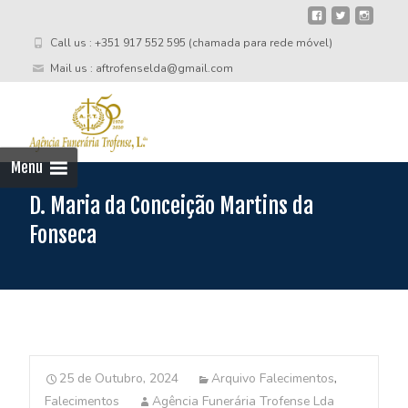
Call us : +351 917 552 595 (chamada para rede móvel)
Mail us : aftrofenselda@gmail.com
Skip
to
cont
Menu
D. Maria da Conceição Martins da
Fonseca
25 de Outubro, 2024
Arquivo Falecimentos
,
Falecimentos
Agência Funerária Trofense Lda