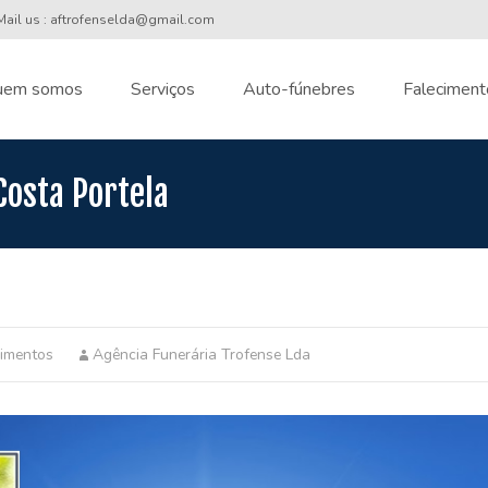
ail us : aftrofenselda@gmail.com
uem somos
Serviços
Auto-fúnebres
Faleciment
nt
Costa Portela
cimentos
Agência Funerária Trofense Lda