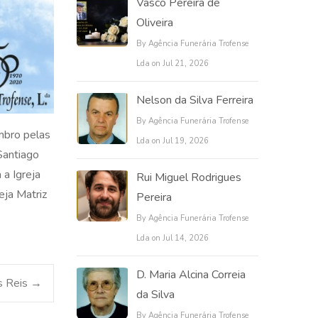
Vasco Pereira de
Oliveira
By Agência Funerária Trofense
Lda on Jul 21, 2026
Nelson da Silva Ferreira
By Agência Funerária Trofense
mbro pelas
Lda on Jul 19, 2026
Santiago
a Igreja
Rui Miguel Rodrigues
eja Matriz
Pereira
By Agência Funerária Trofense
Lda on Jul 14, 2026
D. Maria Alcina Correia
s Reis
→
da Silva
By Agência Funerária Trofense