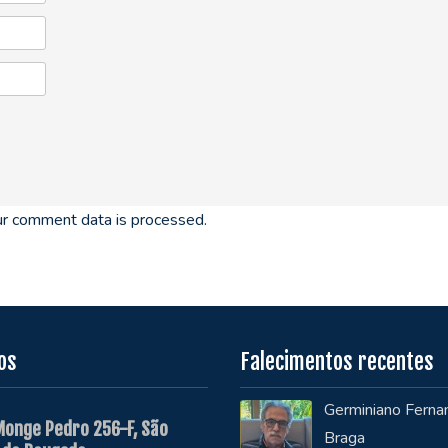
r comment data is processed.
os
Falecimentos recentes
Germiniano Ferna
Monge Pedro 256-F, São
Braga