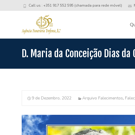
Call us : +351 917 552 595 (chamada para rede móvel)
M
Skip
to
Q
conte
D. Maria da Conceição Dias da 
9 de Dezembro, 2022
Arquivo Falecimentos
,
Fale