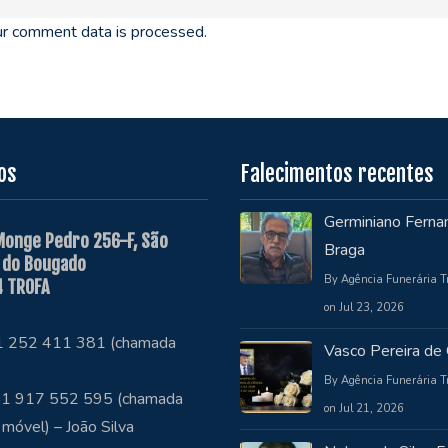
r comment data is processed.
os
Falecimentos recentes
Germiniano Ferna
Monge Pedro 256-F, São
Braga
 do Bougado
By Agência Funerária T
 TROFA
on Jul 23, 2026
51 252 411 381 (chamada
Vasco Pereira de 
By Agência Funerária T
1 917 552 595 (chamada
on Jul 21, 2026
 móvel) – João Silva