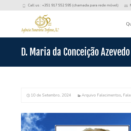
Call us : +351 917 552 595 (chamada para rede móvel)
M
Skip
to
Q
conte
D. Maria da Conceição Azevedo
10 de Setembro, 2024
Arquivo Falecimentos
,
Fal