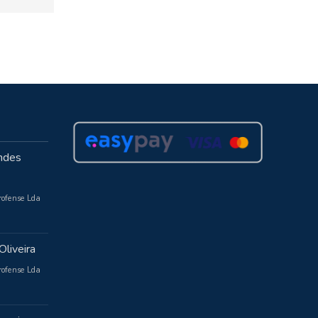
ndes
rofense Lda
Oliveira
rofense Lda