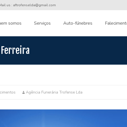
ail us : aftrofenselda@gmail.com
uem somos
Serviços
Auto-fúnebres
Faleciment
nt
 Ferreira
ecimentos
Agência Funerária Trofense Lda