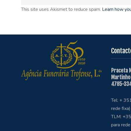
This site uses Akismet to reduce spam.
Learn how you
Contact
Praceta 
Martinho
4785-334
Tel: + 3
rede fixa)
TLM: +35
para rede