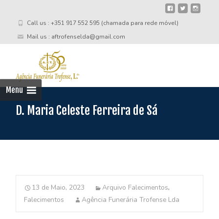
Call us : +351 917 552 595 (chamada para rede móvel)
Mail us : aftrofenselda@gmail.com
Skip
to
cont
Menu
D. Maria Celeste Ferreira de Sá
13 de Maio, 2023
Arquivo Falecimentos
,
Falecimentos
Agência Funerária Trofense Lda