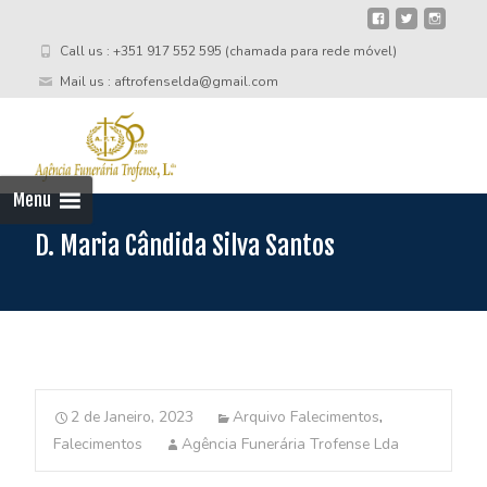
Call us : +351 917 552 595 (chamada para rede móvel)
Mail us : aftrofenselda@gmail.com
Skip
to
cont
Menu
D. Maria Cândida Silva Santos
2 de Janeiro, 2023
Arquivo Falecimentos
,
Falecimentos
Agência Funerária Trofense Lda