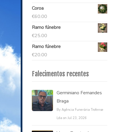
Coroa
€
60.00
Ramo fúnebre
€
25.00
Ramo fúnebre
€
20.00
Falecimentos recentes
Germiniano Fernandes
Braga
By Agência Funerária Trofense
Lda on Jul 23, 2026