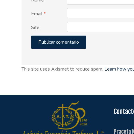
Email
*
Site
This site uses Akismet to reduce spam.
Learn how you
Contact
Praceta 