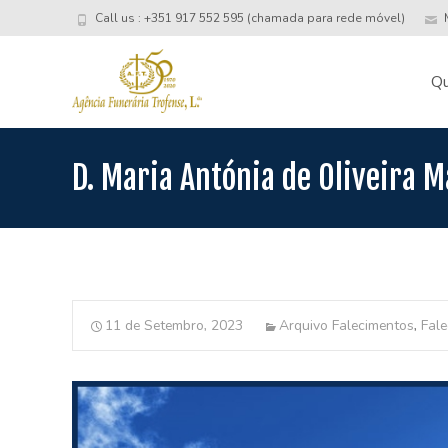
Call us : +351 917 552 595 (chamada para rede móvel)
M
Skip
to
Q
conte
D. Maria Antónia de Oliveira M
11 de Setembro, 2023
Arquivo Falecimentos
,
Fal