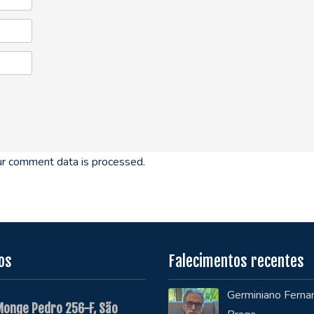
r comment data is processed.
os
Falecimentos recentes
Germiniano Ferna
Monge Pedro 256-F, São