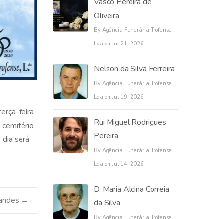
Vasco Pereira de
Oliveira
By Agência Funerária Trofense
Lda on Jul 21, 2026
Nelson da Silva Ferreira
By Agência Funerária Trofense
Lda on Jul 19, 2026
erça-feira
Rui Miguel Rodrigues
 cemitério
Pereira
 dia será
By Agência Funerária Trofense
Lda on Jul 14, 2026
D. Maria Alcina Correia
nandes
→
da Silva
By Agência Funerária Trofense