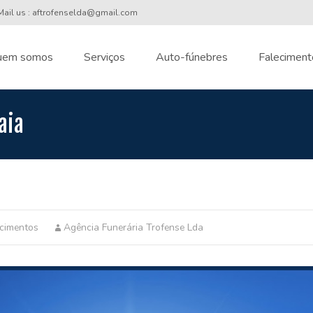
ail us : aftrofenselda@gmail.com
uem somos
Serviços
Auto-fúnebres
Faleciment
nt
aia
ecimentos
Agência Funerária Trofense Lda