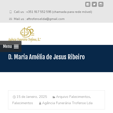
Call us : +351 917 552 595 (chamada para rede móvel)
Mail us : aftrofenselda@gmail.com
Skip
to
cont
Menu
D. Maria Amélia de Jesus Ribeiro
15 de Janeiro, 2025
Arquivo Falecimentos
,
Falecimentos
Agência Funerária Trofense Lda