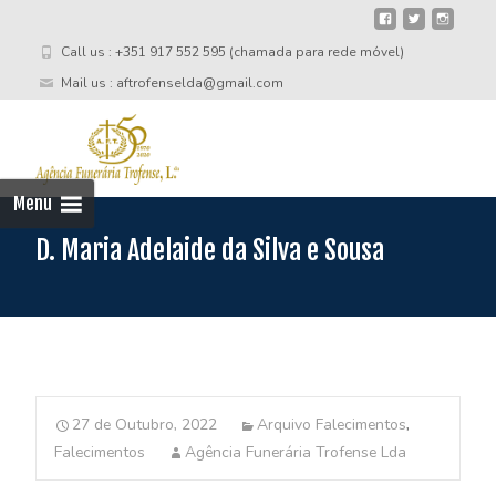
Call us : +351 917 552 595 (chamada para rede móvel)
Mail us : aftrofenselda@gmail.com
Skip
to
cont
Menu
D. Maria Adelaide da Silva e Sousa
27 de Outubro, 2022
Arquivo Falecimentos
,
Falecimentos
Agência Funerária Trofense Lda