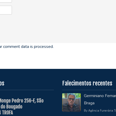
r comment data is processed.
os
Falecimentos recentes
Germiniano Ferna
Monge Pedro 256-F, São
Braga
 do Bougado
By Agência Funerária T
 TROFA