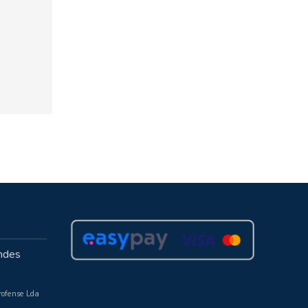
ndes
rofense Lda