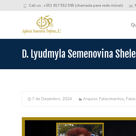
Call us : +351 917 552 595 (chamada para rede móvel)
M
Skip
to
Q
conte
D. Lyudmyla Semenovina Shel
7 de Dezembro, 2024
Arquivo Falecimentos
,
Fale