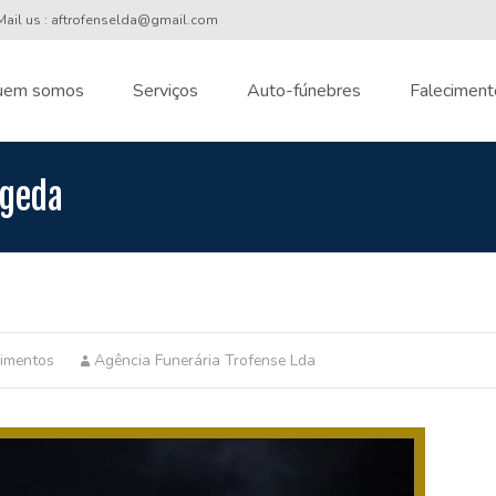
ail us : aftrofenselda@gmail.com
uem somos
Serviços
Auto-fúnebres
Faleciment
nt
egeda
cimentos
Agência Funerária Trofense Lda