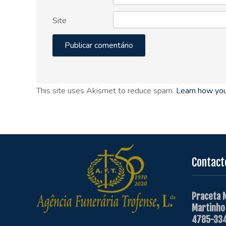
Site
This site uses Akismet to reduce spam.
Learn how you
Contact
Praceta 
Martinho
4785-334