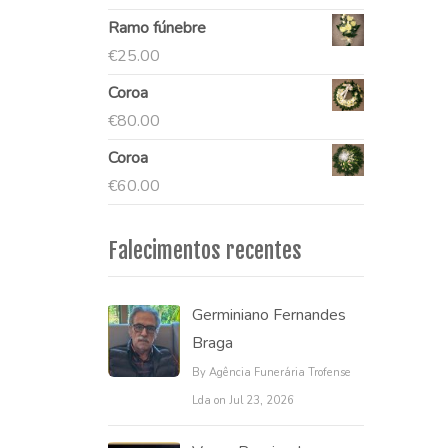
Ramo fúnebre
€
25.00
Coroa
€
80.00
Coroa
€
60.00
Falecimentos recentes
Germiniano Fernandes
Braga
By Agência Funerária Trofense
Lda on Jul 23, 2026