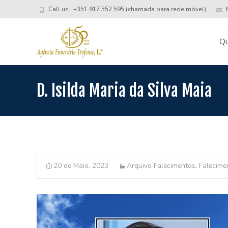
Call us : +351 917 552 595 (chamada para rede móvel)
M
Skip
to
Q
conte
D. Isilda Maria da Silva Maia
20 de Maio, 2023
Arquivo Falecimentos
,
Falecime