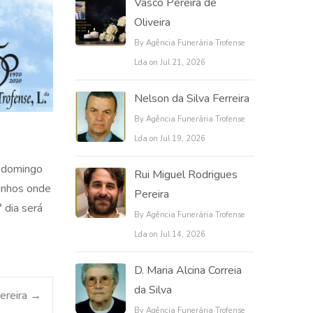
Vasco Pereira de
Oliveira
By Agência Funerária Trofense
Lda on Jul 21, 2026
Nelson da Silva Ferreira
By Agência Funerária Trofense
Lda on Jul 19, 2026
a domingo
Rui Miguel Rodrigues
sinhos onde
Pereira
 dia será
By Agência Funerária Trofense
Lda on Jul 14, 2026
D. Maria Alcina Correia
da Silva
Pereira
→
By Agência Funerária Trofense