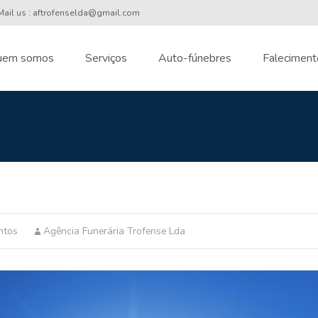
ail us : aftrofenselda@gmail.com
uem somos
Serviços
Auto-fúnebres
Faleciment
nt
ntos
Agência Funerária Trofense Lda