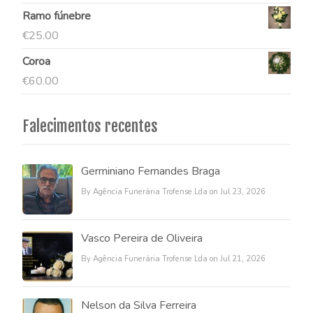
Ramo fúnebre
€
25.00
Coroa
€
60.00
Falecimentos recentes
Germiniano Fernandes Braga
By Agência Funerária Trofense Lda on Jul 23, 2026
Vasco Pereira de Oliveira
By Agência Funerária Trofense Lda on Jul 21, 2026
Nelson da Silva Ferreira