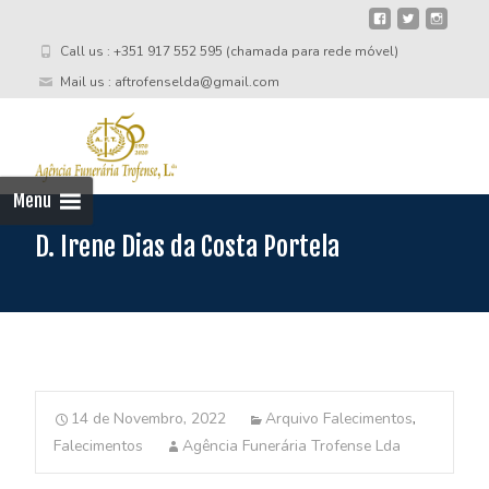
Call us : +351 917 552 595 (chamada para rede móvel)
Mail us : aftrofenselda@gmail.com
Skip
to
cont
Menu
D. Irene Dias da Costa Portela
14 de Novembro, 2022
Arquivo Falecimentos
,
Falecimentos
Agência Funerária Trofense Lda