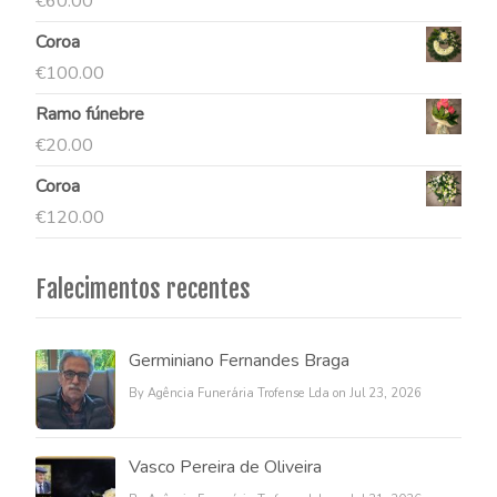
€
60.00
Coroa
€
100.00
Ramo fúnebre
€
20.00
Coroa
€
120.00
Falecimentos recentes
Germiniano Fernandes Braga
By Agência Funerária Trofense Lda on Jul 23, 2026
Vasco Pereira de Oliveira