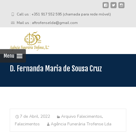
Call us : +351 917 552 595 (chamada para rede móvel)
Mail us : aftrofenselda@gmail.com
Skip
to
cont
Menu
D. Fernanda Maria de Sousa Cruz
7 de Abril, 2022
Arquivo Falecimentos
,
Falecimentos
Agência Funerária Trofense Lda