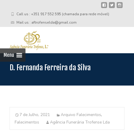
Call us : +351 917 552 595 (chamada para rede móvel)
Mail us : aftrofenselda@gmail.com
Skip
to
cont
Menu
D. Fernanda Ferreira da Silva
7 de Julho, 2021
Arquivo Falecimentos
,
Falecimentos
Agência Funerária Trofense Lda