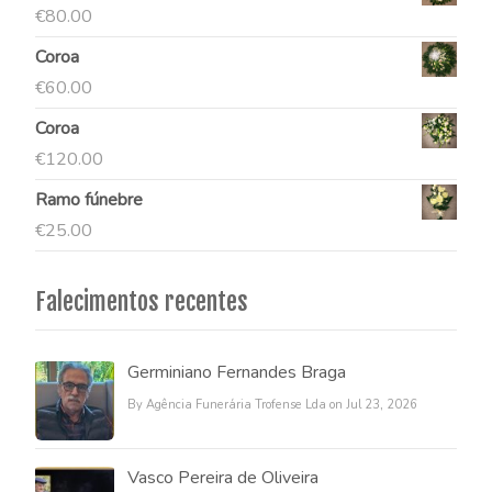
€
80.00
Coroa
€
60.00
Coroa
€
120.00
Ramo fúnebre
€
25.00
Falecimentos recentes
Germiniano Fernandes Braga
By Agência Funerária Trofense Lda on Jul 23, 2026
Vasco Pereira de Oliveira